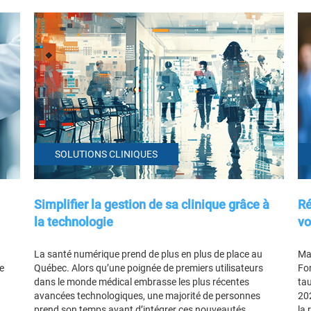
SOLUTIONS CLINIQUES
Simplifier la gestion de sa clinique grâce à
Ré
la technologie
vo
La santé numérique prend de plus en plus de place au
Mar
e
Québec. Alors qu’une poignée de premiers utilisateurs
Fo
dans le monde médical embrasse les plus récentes
tau
avancées technologiques, une majorité de personnes
202
prend son temps avant d’intégrer ces nouveautés,
la 