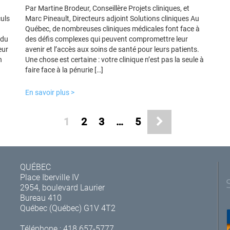
Par Martine Brodeur, Conseillère Projets cliniques, et
culs
Marc Pineault, Directeurs adjoint Solutions cliniques Au
Québec, de nombreuses cliniques médicales font face à
 du
des défis complexes qui peuvent compromettre leur
eur
avenir et l’accès aux soins de santé pour leurs patients.
n
Une chose est certaine : votre clinique n’est pas la seule à
faire face à la pénurie […]
En savoir plus >
1
2
3
…
5
QUÉBEC
Place Iberville IV
2954, boulevard Laurier
Bureau 410
Québec (Québec) G1V 4T2
Téléphone :
418 657-5777