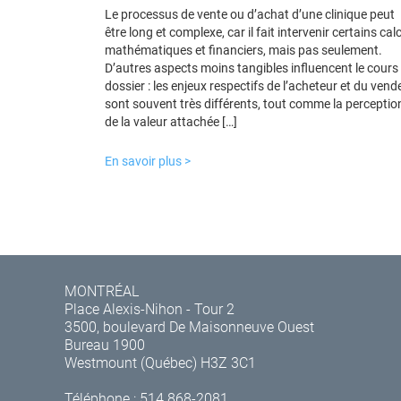
Le processus de vente ou d’achat d’une clinique peut
être long et complexe, car il fait intervenir certains cal
mathématiques et financiers, mais pas seulement.
D’autres aspects moins tangibles influencent le cours
dossier : les enjeux respectifs de l’acheteur et du vend
sont souvent très différents, tout comme la perceptio
de la valeur attachée […]
En savoir plus >
MONTRÉAL
Place Alexis-Nihon - Tour 2
3500, boulevard De Maisonneuve Ouest
Bureau 1900
Westmount (Québec) H3Z 3C1
Téléphone :
514 868-2081