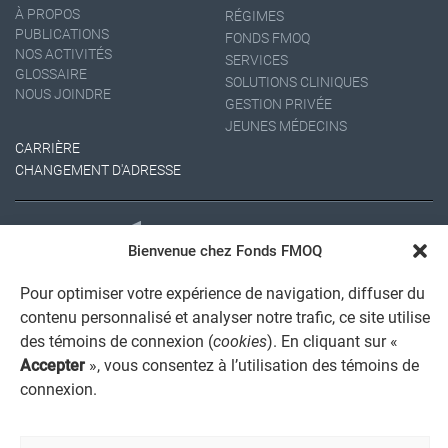
À PROPOS
RÉGIMES
PUBLICATIONS
FONDS FMOQ
NOS ACTIVITÉS
SERVICES
GLOSSAIRE
SOLUTIONS CLINIQUES
NOUS JOINDRE
GESTION PRIVÉE
JEUNES MÉDECINS
CARRIÈRE
CHANGEMENT D'ADRESSE
Bienvenue chez Fonds FMOQ
Pour optimiser votre expérience de navigation, diffuser du
contenu personnalisé et analyser notre trafic, ce site utilise
des témoins de connexion (
cookies
). En cliquant sur «
AVIS JURIDIQUE GÉNÉRAL
Accepter
», vous consentez à l’utilisation des témoins de
AVIS À L'USAGER
connexion.
PROTECTION DES RENSEIGNEMENTS PERSONNELS
POLITIQUE DE TRAITEMENT DES PLAINTES
REGISTRE DES CONFLITS D'INTÉRÊTS