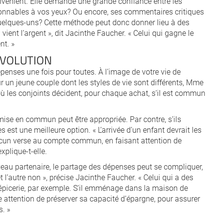
vénient. Elle demande une grande confiance entre les
isonnables à vos yeux? Ou encore, ses commentaires critiques
quelques-uns? Cette méthode peut donc donner lieu à des
vient l’argent », dit Jacinthe Faucher. « Celui qui gagne le
nt. »
ÉVOLUTION
enses une fois pour toutes. À l’image de votre vie de
 un jeune couple dont les styles de vie sont différents, Mme
les conjoints décident, pour chaque achat, s’il est commun
mise en commun peut être appropriée. Par contre, s’ils
 est une meilleure option. « L’arrivée d’un enfant devrait les
acun verse au compte commun, en faisant attention de
xplique-t-elle.
veau partenaire, le partage des dépenses peut se compliquer,
t l’autre non », précise Jacinthe Faucher. « Celui qui a des
épicerie, par exemple. S’il emménage dans la maison de
aire attention de préserver sa capacité d’épargne, pour assurer
. »