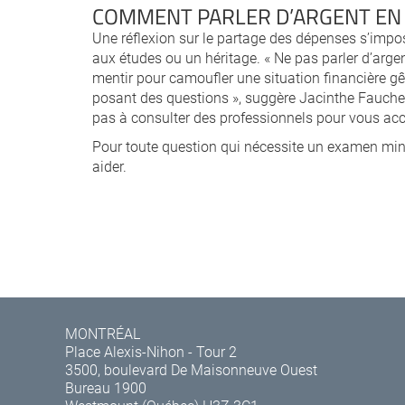
COMMENT PARLER D’ARGENT EN
Une réflexion sur le partage des dépenses s’imp
aux études ou un héritage. « Ne pas parler d’arge
mentir pour camoufler une situation financière g
posant des questions », suggère Jacinthe Faucher.
pas à consulter des professionnels pour vous a
Pour toute question qui nécessite un examen minu
aider.
MONTRÉAL
Place Alexis-Nihon - Tour 2
3500, boulevard De Maisonneuve Ouest
Bureau 1900