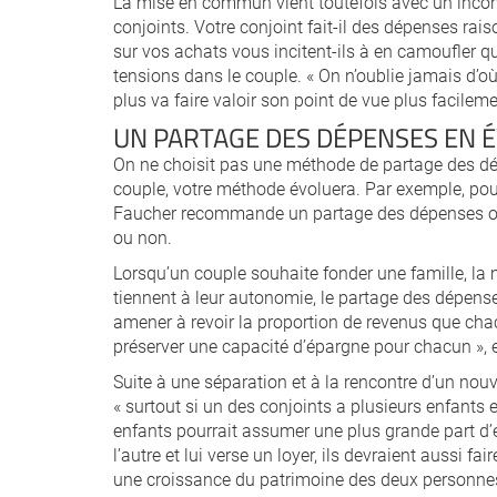
La mise en commun vient toutefois avec un incon
conjoints. Votre conjoint fait-il des dépenses ra
sur vos achats vous incitent-ils à en camoufler 
tensions dans le couple. « On n’oublie jamais d’où 
plus va faire valoir son point de vue plus facileme
UN PARTAGE DES DÉPENSES EN 
On ne choisit pas une méthode de partage des dép
couple, votre méthode évoluera. Par exemple, pour
Faucher recommande un partage des dépenses où 
ou non.
Lorsqu’un couple souhaite fonder une famille, la 
tiennent à leur autonomie, le partage des dépenses
amener à revoir la proportion de revenus que ch
préserver une capacité d’épargne pour chacun », e
Suite à une séparation et à la rencontre d’un nou
« surtout si un des conjoints a plusieurs enfants e
enfants pourrait assumer une plus grande part d’
l’autre et lui verse un loyer, ils devraient aussi f
une croissance du patrimoine des deux personnes