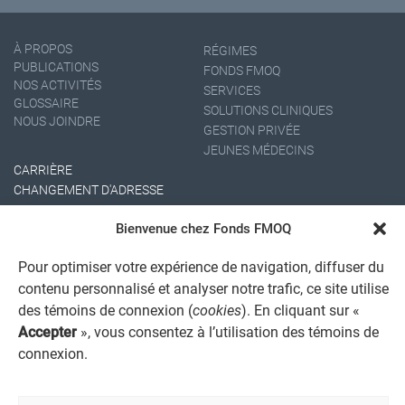
À PROPOS
RÉGIMES
PUBLICATIONS
FONDS FMOQ
NOS ACTIVITÉS
SERVICES
GLOSSAIRE
SOLUTIONS CLINIQUES
NOUS JOINDRE
GESTION PRIVÉE
JEUNES MÉDECINS
CARRIÈRE
CHANGEMENT D'ADRESSE
Bienvenue chez Fonds FMOQ
Pour optimiser votre expérience de navigation, diffuser du
contenu personnalisé et analyser notre trafic, ce site utilise
des témoins de connexion (
cookies
). En cliquant sur «
Accepter
», vous consentez à l’utilisation des témoins de
AVIS JURIDIQUE GÉNÉRAL
connexion.
AVIS À L'USAGER
PROTECTION DES RENSEIGNEMENTS PERSONNELS