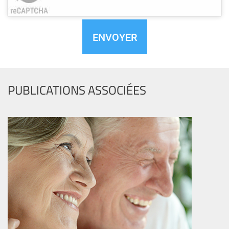
suis
pas
un
robot
PUBLICATIONS ASSOCIÉES