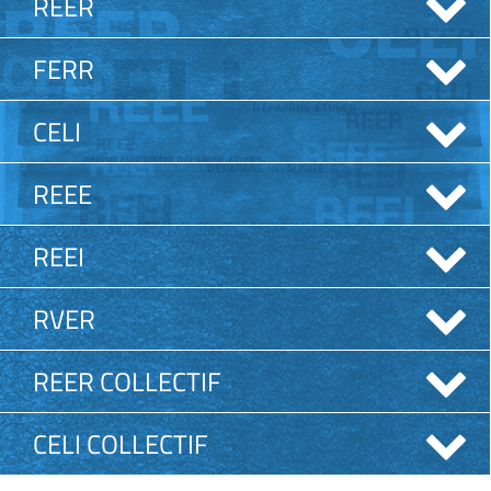
REER
FERR
CELI
REEE
REEI
RVER
REER COLLECTIF
CELI COLLECTIF