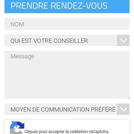
PRENDRE RENDEZ-VOUS
Nom
*
Qui
est
votre
Message
conseiller
*
*
Moyen
de
communication
Je
préféré
ne
Cliquez pour accepter la validation reCaptcha.
*