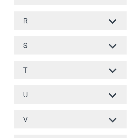
R
S
T
U
V