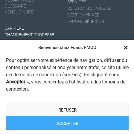
SERVICES
GLOSSAIRE
SOLUTIONS CLINIQUES
NOUS JOINDRE
GESTION PRIVÉE
JEUNES MÉDECINS
CARRIÈRE
CHANGEMENT D'ADRESSE
Bienvenue chez Fonds FMOQ
Pour optimiser votre expérience de navigation, diffuser du
contenu personnalisé et analyser notre trafic, ce site utilise
des témoins de connexion (
cookies
). En cliquant sur «
Accepter
», vous consentez à l’utilisation des témoins de
AVIS JURIDIQUE GÉNÉRAL
connexion.
AVIS À L'USAGER
PROTECTION DES RENSEIGNEMENTS PERSONNELS
POLITIQUE DE TRAITEMENT DES PLAINTES
REFUSER
REGISTRE DES CONFLITS D'INTÉRÊTS
LIENS UTILES
ACCEPTER
ALERTE INTERNET