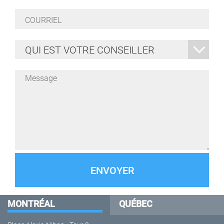
Courriel
*
Qui
est
votre
conseiller
Message
*
*
MONTRÉAL
QUÉBEC