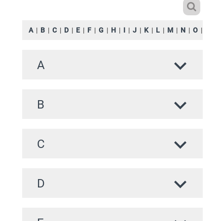
A
|
B
|
C
|
D
|
E
|
F
|
G
|
H
|
I
|
J
|
K
|
L
|
M
|
N
|
O
|
P
|
A
B
C
D