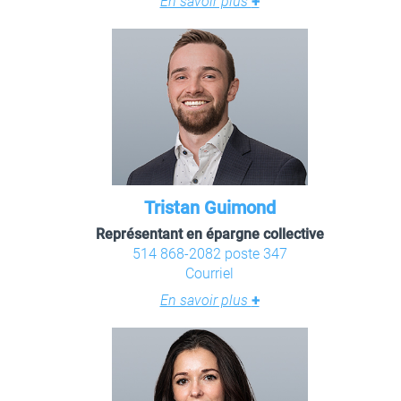
En savoir plus
+
Tristan Guimond
Représentant en épargne collective
514 868-2082 poste 347
Courriel
En savoir plus
+