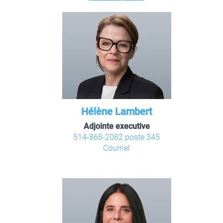
Hélène Lambert
Adjointe executive
514-868-2082 poste 345
Courriel