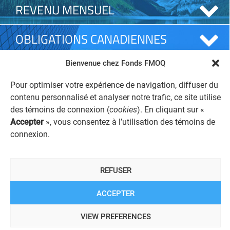
REVENU MENSUEL
OBLIGATIONS CANADIENNES
Bienvenue chez Fonds FMOQ
ACTIONS CANADIENNES
Pour optimiser votre expérience de navigation, diffuser du
ACTIONS INTERNATIONALES
contenu personnalisé et analyser notre trafic, ce site utilise
des témoins de connexion (
cookies
). En cliquant sur «
Accepter
», vous consentez à l’utilisation des témoins de
OMNIRESPONSABLE
connexion.
MONTRÉAL
QUÉBEC
REFUSER
Place Alexis-Nihon - Tour 2
ACCEPTER
3500, boulevard De Maisonneuve Ouest
Bureau 1900
VIEW PREFERENCES
Westmount (Québec) H3Z 3C1