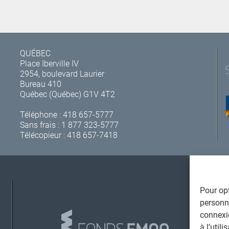
QUÉBEC
Place Iberville IV
2954, boulevard Laurier
Bureau 410
Québec (Québec) G1V 4T2
Téléphone :
418 657-5777
Sans frais :
1 877 323-5777
Télécopieur : 418 657-7418
Pour opt
A
personna
connexi
à l’util