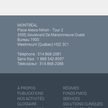
MONTRÉAL
Place Alexis-Nihon - Tour 2
3500, boulevard De Maisonneuve Ouest
Bureau 1900
Westmount (Québec) H3Z 3C1
Téléphone :
514 868-2081
Sans frais :
1 888 542-8597
Télécopieur : 514 868-2088
À PROPOS
RÉGIMES
PUBLICATIONS
FONDS FMOQ
NOS ACTIVITÉS
SERVICES
GLOSSAIRE
SOLUTIONS CLINIQUES