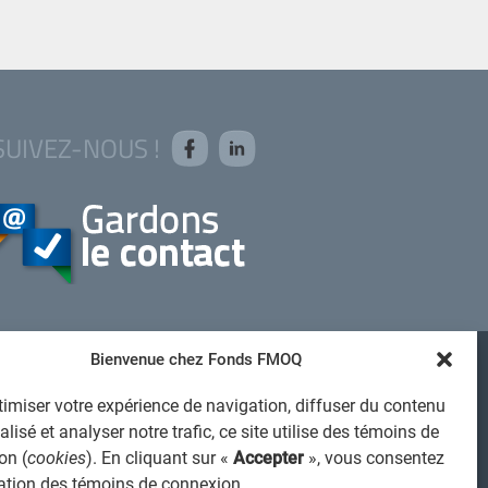
SUIVEZ-NOUS !
Bienvenue chez Fonds FMOQ
AVIS JURIDIQUE GÉNÉRAL
imiser votre expérience de navigation, diffuser du contenu
VIS À L'USAGER
lisé et analyser notre trafic, ce site utilise des témoins de
PROTECTION DES RENSEIGNEMENTS PERSONNELS
on (
cookies
). En cliquant sur «
Accepter
», vous consentez
isation des témoins de connexion.
POLITIQUE DE TRAITEMENT DES PLAINTES