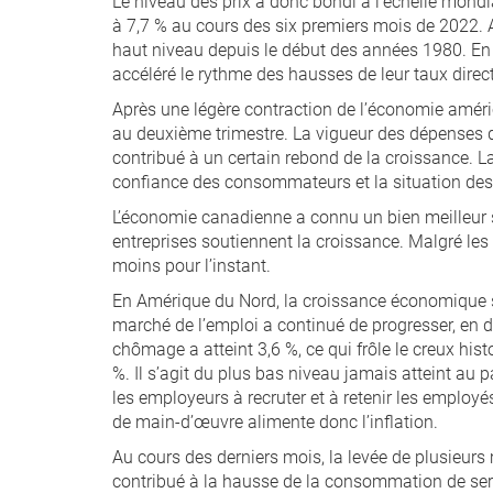
Le niveau des prix a donc bondi à l’échelle mondi
à 7,7 % au cours des six premiers mois de 2022. Au
haut niveau depuis le début des années 1980. En
accéléré le rythme des hausses de leur taux direc
Après une légère contraction de l’économie améric
au deuxième trimestre. La vigueur des dépenses 
contribué à un certain rebond de la croissance. La
confiance des consommateurs et la situation de
L’économie canadienne a connu un bien meilleur 
entreprises soutiennent la croissance. Malgré le
moins pour l’instant.
En Amérique du Nord, la croissance économique s’e
marché de l’emploi a continué de progresser, en d
chômage a atteint 3,6 %, ce qui frôle le creux his
%. Il s’agit du plus bas niveau jamais atteint au 
les employeurs à recruter et à retenir les employé
de main-d’œuvre alimente donc l’inflation.
Au cours des derniers mois, la levée de plusieur
contribué à la hausse de la consommation de servi