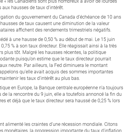
que « les Canadiens sont plus nombreux à avoir de lourdes
s aux hausses de taux d’intérêt.
bligation du gouvernement du Canada d’échéance de 10 ans
 hausses de taux causent une diminution de la valeur
ataires affichent des rendements trimestriels négatifs.
océdé à une hausse de 0,50 % au début de mai. Le 15 juin
 0,75 % à son taux directeur. Elle réagissait ainsi à la très
s plus tôt. Malgré les hausses récentes, la politique
ante puisqu’on estime que le taux directeur pourrait
aux neutre. Par ailleurs, la Fed diminuera le montant
 Rappelons qu’elle avait acquis des sommes importantes
maintenir les taux d’intérêt au plus bas.
litique en Europe, la Banque centrale européenne n’a toujours
de la rencontre du 9 juin, elle a toutefois annoncé la fin du
res et déjà que le taux directeur sera haussé de 0,25 % lors
ont alimenté les craintes d’une récession mondiale. Citons
s monétaires, la progression importante du taux d’inflation