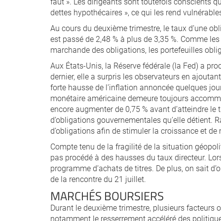
faut ». Les dirigeants sont toutefois conscients 
dettes hypothécaires », ce qui les rend vulnérable
Au cours du deuxième trimestre, le taux d’une o
est passé de 2,48 % à plus de 3,35 %. Comme les
marchande des obligations, les portefeuilles oblig
Aux États-Unis, la Réserve fédérale (la Fed) a pr
dernier, elle a surpris les observateurs en ajoutant
forte hausse de l’inflation annoncée quelques jour
monétaire américaine demeure toujours accommod
encore augmenter de 0,75 % avant d’atteindre le t
d’obligations gouvernementales qu’elle détient.
d’obligations afin de stimuler la croissance et de 
Compte tenu de la fragilité de la situation géopo
pas procédé à des hausses du taux directeur. Lors 
programme d’achats de titres. De plus, on sait d’o
de la rencontre du 21 juillet.
MARCHÉS BOURSIERS
Durant le deuxième trimestre, plusieurs facteurs 
notamment le resserrement accéléré des politique