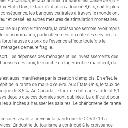
ale. Au Canada, le taux annuel d’inflation est passé de 4,8 %
x États-Unis, le taux d’inflation a touché 8,6 %, soit le plus
 conséquence, les banques centrales à travers le monde ont
teur et cessé les autres mesures de stimulation monétaires.
aine au premier trimestre, la croissance semble avoir repris
de consommation, particulièrement du côté des services, a
 forte hausse du prix de l’essence affecte toutefois la
s ménages demeure fragile.
sort. Les dépenses des ménages et les investissements des
s hausses des taux, le marché du logement se maintient, du
st aussi manifestée par la création d’emplois. En effet, le
épit de la rareté de main-d’œuvre. Aux États-Unis, le taux de
torique de 3,5 %. Au Canada, le taux de chômage a atteint 5,1
pays depuis que ces données sont publiées. La difficulté pour
s les a incités à hausser les salaires. Le phénomène de rareté
s mesures visant à prévenir la pandémie de COVID-19 a
ces. L’industrie du tourisme a contribué à la croissance