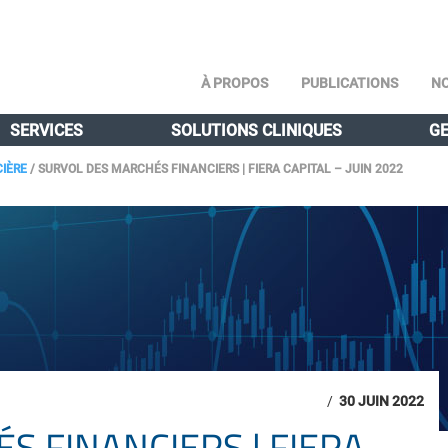
À PROPOS
PUBLICATIONS
NO
SERVICES
SOLUTIONS CLINIQUES
GE
CIÈRE
/
SURVOL DES MARCHÉS FINANCIERS | FIERA CAPITAL – JUIN 2022
/
30 JUIN 2022
 FINANCIERS | FIERA