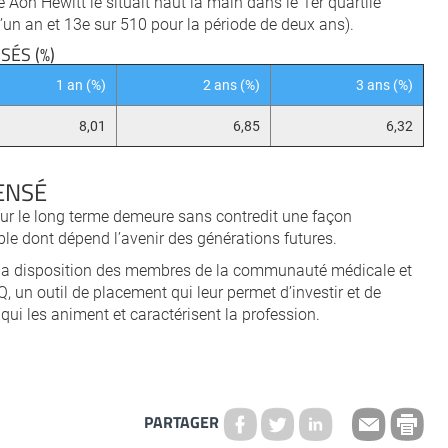
Aon Hewitt le situait haut la main dans le 1er quartile
’un an et 13e sur 510 pour la période de deux ans).
ÉS (%)
1 an (%)
2 ans (%)
3 ans (%)
8,01
6,85
6,32
ENSÉ
sur le long terme demeure sans contredit une façon
e dont dépend l’avenir des générations futures.
t à la disposition des membres de la communauté médicale et
un outil de placement qui leur permet d’investir et de
qui les animent et caractérisent la profession.
PARTAGER