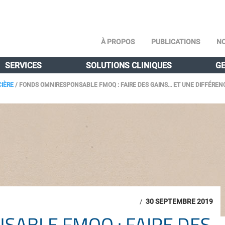
À PROPOS
PUBLICATIONS
NO
SERVICES
SOLUTIONS CLINIQUES
GE
CIÈRE
/
FONDS OMNIRESPONSABLE FMOQ : FAIRE DES GAINS… ET UNE DIFFÉREN
/
30 SEPTEMBRE 2019
ABLE FMOQ : FAIRE DES