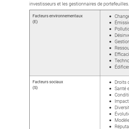
investisseurs et les gestionnaires de portefeuilles
Facteurs environnementaux
Change
(E)
Émissio
Pollut
Désinv
Gestion
Ressou
Efficac
Techno
Édifice
Facteurs sociaux
Droits 
(S)
Santé e
Condit
Impact
Diversi
Évolut
Modèl
Réputa