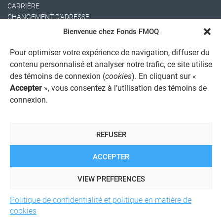
CARRIÈRE
CHANGEMENT D'ADRESSE
Bienvenue chez Fonds FMOQ
Pour optimiser votre expérience de navigation, diffuser du
contenu personnalisé et analyser notre trafic, ce site utilise
des témoins de connexion (
cookies
). En cliquant sur «
Accepter
», vous consentez à l’utilisation des témoins de
connexion.
AVIS JURIDIQUE GÉNÉRAL
AVIS À L'USAGER
PROTECTION DES RENSEIGNEMENTS PERSONNELS
REFUSER
POLITIQUE DE TRAITEMENT DES PLAINTES
REGISTRE DES CONFLITS D'INTÉRÊTS
LIENS UTILES
ACCEPTER
ALERTE INTERNET
VIEW PREFERENCES
Politique de confidentialité et politique en matière de
© 2026 Société de services financiers Fonds FMOQ inc.
Tous
cookies
droits réservés.