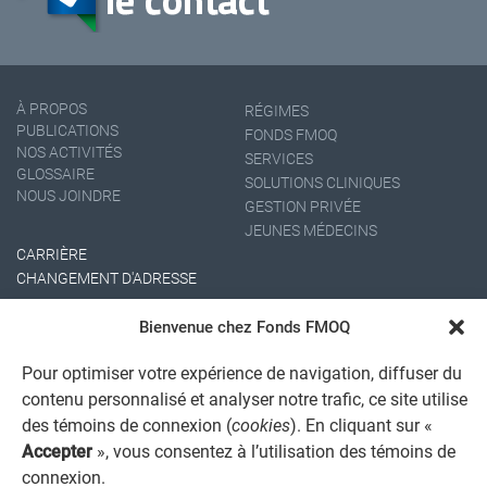
À PROPOS
RÉGIMES
PUBLICATIONS
FONDS FMOQ
NOS ACTIVITÉS
SERVICES
GLOSSAIRE
SOLUTIONS CLINIQUES
NOUS JOINDRE
GESTION PRIVÉE
JEUNES MÉDECINS
CARRIÈRE
CHANGEMENT D'ADRESSE
Bienvenue chez Fonds FMOQ
Pour optimiser votre expérience de navigation, diffuser du
contenu personnalisé et analyser notre trafic, ce site utilise
des témoins de connexion (
cookies
). En cliquant sur «
Accepter
», vous consentez à l’utilisation des témoins de
AVIS JURIDIQUE GÉNÉRAL
connexion.