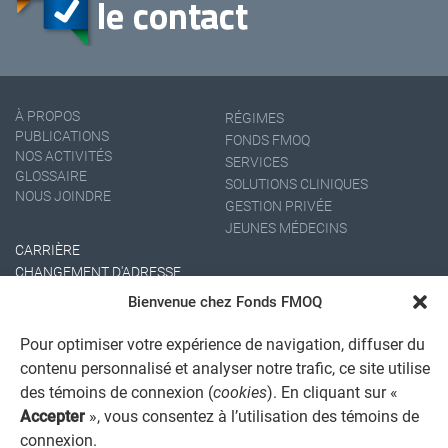
À PROPOS
RÉGIMES
PUBLICATIONS
FONDS FMOQ
NOS ACTIVITÉS
SERVICES
GLOSSAIRE
SOLUTIONS CLINIQUES
NOUS JOINDRE
GESTION PRIVÉE
JEUNES MÉDECINS
CARRIÈRE
CHANGEMENT D'ADRESSE
Bienvenue chez Fonds FMOQ
Pour optimiser votre expérience de navigation, diffuser du
contenu personnalisé et analyser notre trafic, ce site utilise
des témoins de connexion (
cookies
). En cliquant sur «
Accepter
», vous consentez à l’utilisation des témoins de
connexion.