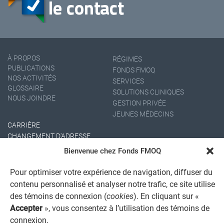
À PROPOS
RÉGIMES
PUBLICATIONS
FONDS FMOQ
NOS ACTIVITÉS
SERVICES
GLOSSAIRE
SOLUTIONS CLINIQUES
NOUS JOINDRE
GESTION PRIVÉE
JEUNES MÉDECINS
CARRIÈRE
CHANGEMENT D'ADRESSE
Bienvenue chez Fonds FMOQ
Pour optimiser votre expérience de navigation, diffuser du
contenu personnalisé et analyser notre trafic, ce site utilise
des témoins de connexion (
cookies
). En cliquant sur «
Accepter
», vous consentez à l’utilisation des témoins de
connexion.