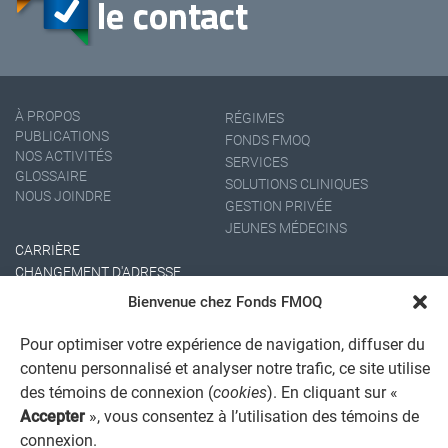
À PROPOS
RÉGIMES
PUBLICATIONS
FONDS FMOQ
NOS ACTIVITÉS
SERVICES
GLOSSAIRE
SOLUTIONS CLINIQUES
NOUS JOINDRE
GESTION PRIVÉE
JEUNES MÉDECINS
CARRIÈRE
CHANGEMENT D'ADRESSE
Bienvenue chez Fonds FMOQ
Pour optimiser votre expérience de navigation, diffuser du
contenu personnalisé et analyser notre trafic, ce site utilise
des témoins de connexion (
cookies
). En cliquant sur «
Accepter
», vous consentez à l’utilisation des témoins de
connexion.