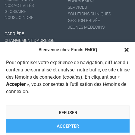
FONDS FMOQ
NOS ACTIVITÉS
SERVICES
GLOSSAIRE
SOLUTIONS CLINIQUES
NOUS JOINDRE
GESTION PRIVÉE
JEUNES MÉDECINS
CARRIÈRE
CHANGEMENT D'ADRESSE
Bienvenue chez Fonds FMOQ
Pour optimiser votre expérience de navigation, diffuser du
contenu personnalisé et analyser notre trafic, ce site utilise
des témoins de connexion (
cookies
). En cliquant sur «
Accepter
», vous consentez à l’utilisation des témoins de
connexion.
AVIS JURIDIQUE GÉNÉRAL
AVIS À L'USAGER
PROTECTION DES RENSEIGNEMENTS PERSONNELS
REFUSER
POLITIQUE DE TRAITEMENT DES PLAINTES
REGISTRE DES CONFLITS D'INTÉRÊTS
LIENS UTILES
ACCEPTER
ALERTE INTERNET