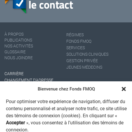
À PROPOS
RÉGIMES
PUBLICATIONS
FONDS FMOQ
NOS ACTIVITÉS
SERVICES
GLOSSAIRE
SOLUTIONS CLINIQUES
NOUS JOINDRE
GESTION PRIVÉE
JEUNES MÉDECINS
CARRIÈRE
CHANGEMENT D'ADRESSE
Bienvenue chez Fonds FMOQ
Pour optimiser votre expérience de navigation, diffuser du
contenu personnalisé et analyser notre trafic, ce site utilise
des témoins de connexion (
cookies
). En cliquant sur «
Accepter
», vous consentez à l’utilisation des témoins de
connexion.