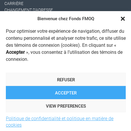
CARRIÈRE
CHANGEMENT D'ADRESSE
Bienvenue chez Fonds FMOQ
Pour optimiser votre expérience de navigation, diffuser du
contenu personnalisé et analyser notre trafic, ce site utilise
des témoins de connexion (
cookies
). En cliquant sur «
Accepter
», vous consentez à l’utilisation des témoins de
connexion.
AVIS JURIDIQUE GÉNÉRAL
AVIS À L'USAGER
PROTECTION DES RENSEIGNEMENTS PERSONNELS
REFUSER
POLITIQUE DE TRAITEMENT DES PLAINTES
REGISTRE DES CONFLITS D'INTÉRÊTS
LIENS UTILES
ACCEPTER
ALERTE INTERNET
VIEW PREFERENCES
Politique de confidentialité et politique en matière de
© 2026 Société de services financiers Fonds FMOQ inc.
Tous
cookies
droits réservés.