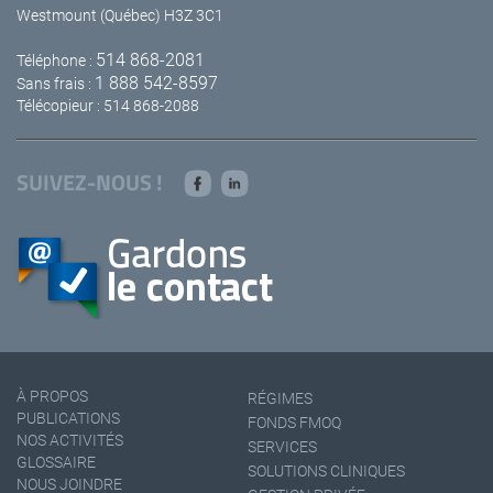
Westmount (Québec) H3Z 3C1
514 868-2081
Téléphone :
1 888 542-8597
Sans frais :
Télécopieur : 514 868-2088
SUIVEZ-NOUS !
À PROPOS
RÉGIMES
PUBLICATIONS
FONDS FMOQ
NOS ACTIVITÉS
SERVICES
GLOSSAIRE
SOLUTIONS CLINIQUES
NOUS JOINDRE