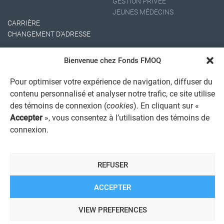
GESTION PRIVÉE
JEUNES MÉDECINS
CARRIÈRE
CHANGEMENT D'ADRESSE
Bienvenue chez Fonds FMOQ
Pour optimiser votre expérience de navigation, diffuser du
contenu personnalisé et analyser notre trafic, ce site utilise
des témoins de connexion (
cookies
). En cliquant sur «
Accepter
», vous consentez à l’utilisation des témoins de
AVIS JURIDIQUE GÉNÉRAL
connexion.
AVIS À L'USAGER
PROTECTION DES RENSEIGNEMENTS PERSONNELS
POLITIQUE DE TRAITEMENT DES PLAINTES
REGISTRE DES CONFLITS D'INTÉRÊTS
REFUSER
LIENS UTILES
ALERTE INTERNET
ACCEPTER
VIEW PREFERENCES