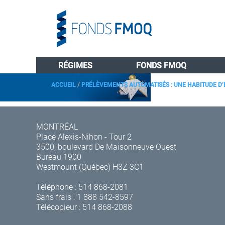
RÉGIMES
FONDS FMOQ
ACCUEIL
/
PRÉLÈVEMENTS AUTOMATISÉS : UNE HABITUDE D
MONTRÉAL
Place Alexis-Nihon - Tour 2
3500, boulevard De Maisonneuve Ouest
Bureau 1900
Westmount (Québec) H3Z 3C1
Téléphone :
514 868-2081
Sans frais :
1 888 542-8597
Télécopieur : 514 868-2088