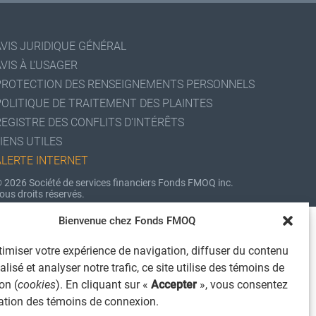
AVIS JURIDIQUE GÉNÉRAL
VIS À L'USAGER
PROTECTION DES RENSEIGNEMENTS PERSONNELS
POLITIQUE DE TRAITEMENT DES PLAINTES
REGISTRE DES CONFLITS D'INTÉRÊTS
IENS UTILES
ALERTE INTERNET
 2026 Société de services financiers Fonds FMOQ inc.
ous droits réservés.
Bienvenue chez Fonds FMOQ
imiser votre expérience de navigation, diffuser du contenu
lisé et analyser notre trafic, ce site utilise des témoins de
on (
cookies
). En cliquant sur «
Accepter
», vous consentez
isation des témoins de connexion.