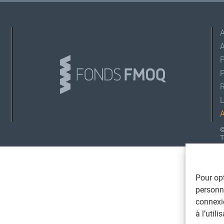
A
L
©
T
Pour opt
personna
connexi
à l’util