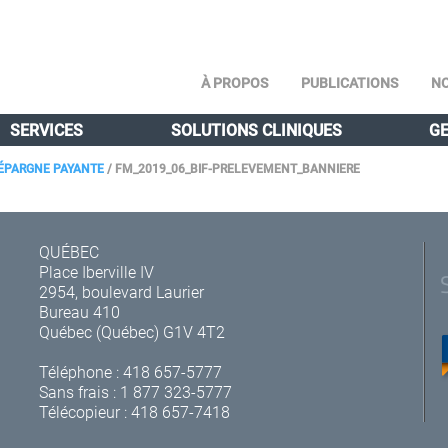
À PROPOS
PUBLICATIONS
NO
SERVICES
SOLUTIONS CLINIQUES
GE
’ÉPARGNE PAYANTE
/
FM_2019_06_BIF-PRELEVEMENT_BANNIERE
QUÉBEC
Place Iberville IV
2954, boulevard Laurier
Bureau 410
Québec (Québec) G1V 4T2
Téléphone :
418 657-5777
Sans frais :
1 877 323-5777
Télécopieur : 418 657-7418