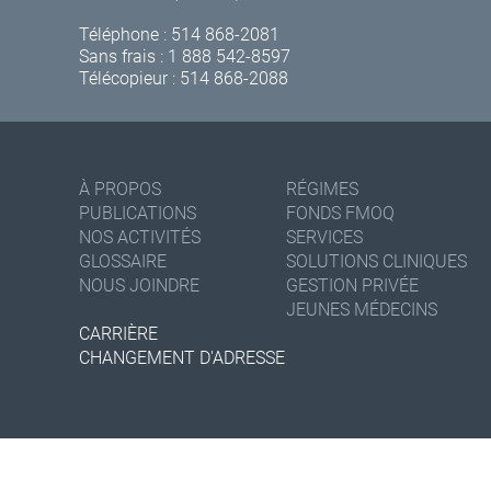
Téléphone :
514 868-2081
Sans frais :
1 888 542-8597
Télécopieur : 514 868-2088
À PROPOS
RÉGIMES
PUBLICATIONS
FONDS FMOQ
NOS ACTIVITÉS
SERVICES
GLOSSAIRE
SOLUTIONS CLINIQUES
NOUS JOINDRE
GESTION PRIVÉE
JEUNES MÉDECINS
CARRIÈRE
CHANGEMENT D'ADRESSE