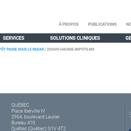
À PROPOS
PUBLICATIONS
NO
SERVICES
SOLUTIONS CLINIQUES
GE
PÔT PASSE SOUS LE RADAR
/
202605-HAUSSE-IMPOTS-MS
QUÉBEC
Place Iberville IV
2954, boulevard Laurier
Bureau 410
Québec (Québec) G1V 4T2