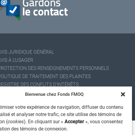
AVIS JURIDIQUE GÉNÉRAL
VIS À L'USAGER
PROTECTION DES RENSEIGNEMENTS PERSONNELS
POLITIQUE DE TRAITEMENT DES PLAINTES
REGISTRE DES CONFLITS D'INTÉRÊTS
IENS UTILES
Bienvenue chez Fonds FMOQ
ALERTE INTERNET
imiser votre expérience de navigation, diffuser du contenu
 2026 Société de services financiers Fonds FMOQ inc.
lisé et analyser notre trafic, ce site utilise des témoins de
ous droits réservés.
on (
cookies
). En cliquant sur «
Accepter
», vous consentez
isation des témoins de connexion.