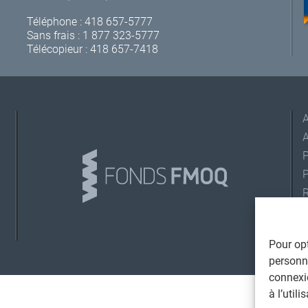
Téléphone :
418 657-5777
Sans frais :
1 877 323-5777
Télécopieur : 418 657-7418
A
L
Pour opt
©
personna
T
connexi
à l’util