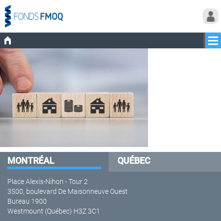
MONTRÉAL
QUÉBEC
Place Alexis-Nihon - Tour 2
3500, boulevard De Maisonneuve Ouest
Bureau 1900
Westmount (Québec) H3Z 3C1