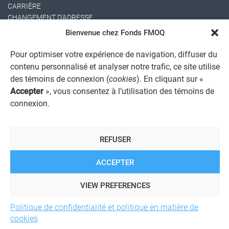
CARRIÈRE
CHANGEMENT D'ADRESSE
Bienvenue chez Fonds FMOQ
Pour optimiser votre expérience de navigation, diffuser du
contenu personnalisé et analyser notre trafic, ce site utilise
des témoins de connexion (
cookies
). En cliquant sur «
Accepter
», vous consentez à l’utilisation des témoins de
connexion.
AVIS JURIDIQUE GÉNÉRAL
AVIS À L'USAGER
PROTECTION DES RENSEIGNEMENTS PERSONNELS
REFUSER
POLITIQUE DE TRAITEMENT DES PLAINTES
REGISTRE DES CONFLITS D'INTÉRÊTS
LIENS UTILES
ACCEPTER
ALERTE INTERNET
VIEW PREFERENCES
Politique de confidentialité et politique en matière de
© 2026 Société de services financiers Fonds FMOQ inc.
Tous
cookies
droits réservés.