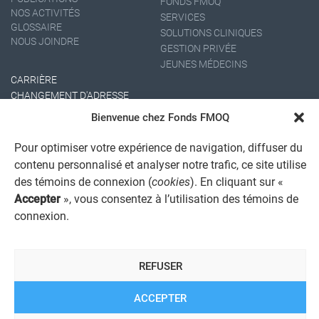
FONDS FMOQ
NOS ACTIVITÉS
SERVICES
GLOSSAIRE
SOLUTIONS CLINIQUES
NOUS JOINDRE
GESTION PRIVÉE
JEUNES MÉDECINS
CARRIÈRE
CHANGEMENT D'ADRESSE
Bienvenue chez Fonds FMOQ
Pour optimiser votre expérience de navigation, diffuser du
contenu personnalisé et analyser notre trafic, ce site utilise
des témoins de connexion (
cookies
). En cliquant sur «
Accepter
», vous consentez à l’utilisation des témoins de
connexion.
AVIS JURIDIQUE GÉNÉRAL
AVIS À L'USAGER
PROTECTION DES RENSEIGNEMENTS PERSONNELS
REFUSER
POLITIQUE DE TRAITEMENT DES PLAINTES
REGISTRE DES CONFLITS D'INTÉRÊTS
LIENS UTILES
ACCEPTER
ALERTE INTERNET