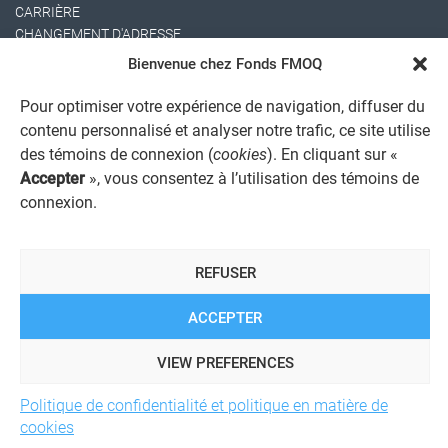
CARRIÈRE
CHANGEMENT D'ADRESSE
Bienvenue chez Fonds FMOQ
Pour optimiser votre expérience de navigation, diffuser du
contenu personnalisé et analyser notre trafic, ce site utilise
des témoins de connexion (
cookies
). En cliquant sur «
Accepter
», vous consentez à l’utilisation des témoins de
connexion.
AVIS JURIDIQUE GÉNÉRAL
AVIS À L'USAGER
PROTECTION DES RENSEIGNEMENTS PERSONNELS
REFUSER
POLITIQUE DE TRAITEMENT DES PLAINTES
REGISTRE DES CONFLITS D'INTÉRÊTS
LIENS UTILES
ACCEPTER
ALERTE INTERNET
VIEW PREFERENCES
Politique de confidentialité et politique en matière de
© 2026 Société de services financiers Fonds FMOQ inc.
Tous
cookies
droits réservés.