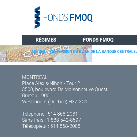
RÉGIMES
FONDS FMOQ
ACCUEIL
/
L’EXPANSION DU BILAN DE LA BANQUE CENTRALE :
MONTRÉAL
Place Alexis-Nihon - Tour 2
3500, boulevard De Maisonneuve Ouest
Bureau 1900
Westmount (Québec) H3Z 3C1
Téléphone :
514 868-2081
Sans frais :
1 888 542-8597
Télécopieur : 514 868-2088