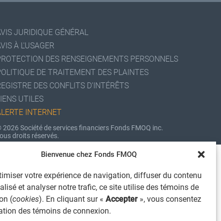
AVIS JURIDIQUE GÉNÉRAL
VIS À L'USAGER
PROTECTION DES RENSEIGNEMENTS PERSONNELS
POLITIQUE DE TRAITEMENT DES PLAINTES
REGISTRE DES CONFLITS D'INTÉRÊTS
IENS UTILES
ALERTE INTERNET
 2026 Société de services financiers Fonds FMOQ inc.
ous droits réservés.
Bienvenue chez Fonds FMOQ
imiser votre expérience de navigation, diffuser du contenu
lisé et analyser notre trafic, ce site utilise des témoins de
on (
cookies
). En cliquant sur «
Accepter
», vous consentez
isation des témoins de connexion.