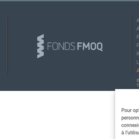
A
L
©
T
Pour opt
personna
connexi
à l’util