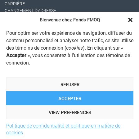
CARRIÈRE
CHANGEMENT D'ADRESSE
Bienvenue chez Fonds FMOQ
Pour optimiser votre expérience de navigation, diffuser du
contenu personnalisé et analyser notre trafic, ce site utilise
des témoins de connexion (
cookies
). En cliquant sur «
Accepter
», vous consentez à l’utilisation des témoins de
connexion.
AVIS JURIDIQUE GÉNÉRAL
AVIS À L'USAGER
PROTECTION DES RENSEIGNEMENTS PERSONNELS
REFUSER
POLITIQUE DE TRAITEMENT DES PLAINTES
REGISTRE DES CONFLITS D'INTÉRÊTS
LIENS UTILES
ACCEPTER
ALERTE INTERNET
VIEW PREFERENCES
Politique de confidentialité et politique en matière de
© 2026 Société de services financiers Fonds FMOQ inc.
Tous
cookies
droits réservés.