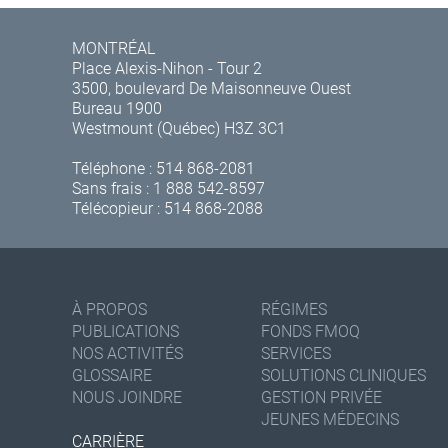
MONTRÉAL
Place Alexis-Nihon - Tour 2
3500, boulevard De Maisonneuve Ouest
Bureau 1900
Westmount (Québec) H3Z 3C1
Téléphone :
514 868-2081
Sans frais :
1 888 542-8597
Télécopieur : 514 868-2088
À PROPOS
RÉGIMES
PUBLICATIONS
FONDS FMOQ
NOS ACTIVITÉS
SERVICES
GLOSSAIRE
SOLUTIONS CLINIQUES
NOUS JOINDRE
GESTION PRIVÉE
JEUNES MÉDECINS
CARRIÈRE