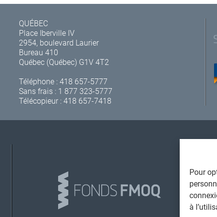
QUÉBEC
Place Iberville IV
2954, boulevard Laurier
Bureau 410
Québec (Québec) G1V 4T2
Téléphone :
418 657-5777
Sans frais :
1 877 323-5777
Télécopieur : 418 657-7418
A
Pour opt
personna
connexi
à l’util
L