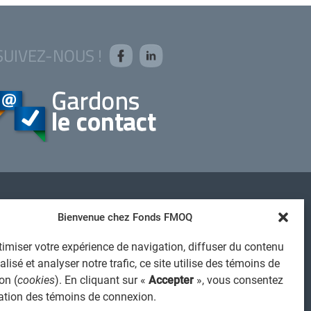
SUIVEZ-NOUS !
AVIS JURIDIQUE GÉNÉRAL
Bienvenue chez Fonds FMOQ
VIS À L'USAGER
imiser votre expérience de navigation, diffuser du contenu
PROTECTION DES RENSEIGNEMENTS PERSONNELS
lisé et analyser notre trafic, ce site utilise des témoins de
POLITIQUE DE TRAITEMENT DES PLAINTES
on (
cookies
). En cliquant sur «
Accepter
», vous consentez
REGISTRE DES CONFLITS D'INTÉRÊTS
isation des témoins de connexion.
IENS UTILES