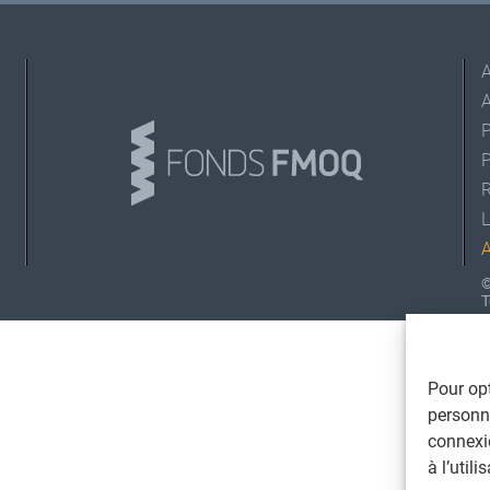
A
L
©
T
Pour opt
personna
connexi
à l’util