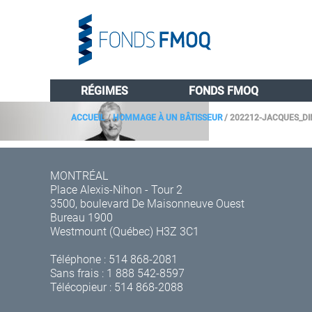
RÉGIMES
FONDS FMOQ
ACCUEIL
/
HOMMAGE À UN BÂTISSEUR
/
202212-JACQUES_D
MONTRÉAL
Place Alexis-Nihon - Tour 2
3500, boulevard De Maisonneuve Ouest
Bureau 1900
Westmount (Québec) H3Z 3C1
Téléphone :
514 868-2081
Sans frais :
1 888 542-8597
Télécopieur : 514 868-2088