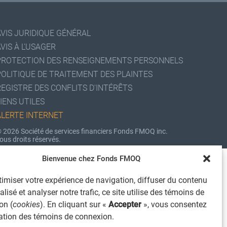
AVIS JURIDIQUE GÉNÉRAL
VIS À L'USAGER
PROTECTION DES RENSEIGNEMENTS PERSONNELS
POLITIQUE DE TRAITEMENT DES PLAINTES
REGISTRE DES CONFLITS D'INTÉRÊTS
IENS UTILES
ALERTE INTERNET
 2026 Société de services financiers Fonds FMOQ inc.
ous droits réservés.
Bienvenue chez Fonds FMOQ
imiser votre expérience de navigation, diffuser du contenu
lisé et analyser notre trafic, ce site utilise des témoins de
on (
cookies
). En cliquant sur «
Accepter
», vous consentez
isation des témoins de connexion.