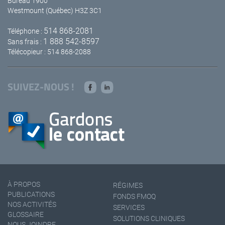
Bureau 1900
Westmount (Québec) H3Z 3C1
514 868-2081
Téléphone :
1 888 542-8597
Sans frais :
Télécopieur : 514 868-2088
SUIVEZ-NOUS !
À PROPOS
RÉGIMES
PUBLICATIONS
FONDS FMOQ
NOS ACTIVITÉS
SERVICES
GLOSSAIRE
SOLUTIONS CLINIQUES
NOUS JOINDRE