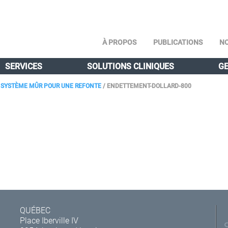
À PROPOS
PUBLICATIONS
NO
SERVICES
SOLUTIONS CLINIQUES
GE
N SYSTÈME MÛR POUR UNE REFONTE
/
ENDETTEMENT-DOLLARD-800
QUÉBEC
Place Iberville IV