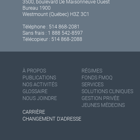
3500, boulevard De Maisonneuve Ouest
Bureau 1900
Westmount (Québec) H3Z 3C1
Téléphone :
514 868-2081
Sans frais :
1 888 542-8597
Télécopieur : 514 868-2088
À PROPOS
RÉGIMES
PUBLICATIONS
FONDS FMOQ
NOS ACTIVITÉS
SERVICES
GLOSSAIRE
SOLUTIONS CLINIQUES
NOUS JOINDRE
GESTION PRIVÉE
JEUNES MÉDECINS
CARRIÈRE
CHANGEMENT D'ADRESSE