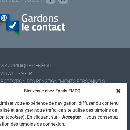
AVIS JURIDIQUE GÉNÉRAL
VIS À L'USAGER
PROTECTION DES RENSEIGNEMENTS PERSONNELS
POLITIQUE DE TRAITEMENT DES PLAINTES
Bienvenue chez Fonds FMOQ
REGISTRE DES CONFLITS D'INTÉRÊTS
imiser votre expérience de navigation, diffuser du contenu
IENS UTILES
lisé et analyser notre trafic, ce site utilise des témoins de
ALERTE INTERNET
on (
cookies
). En cliquant sur «
Accepter
», vous consentez
 2026 Société de services financiers Fonds FMOQ inc.
isation des témoins de connexion.
ous droits réservés.