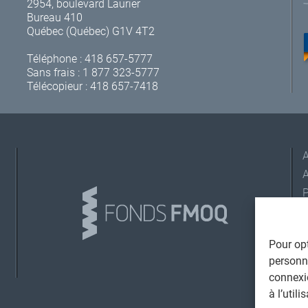
2954, boulevard Laurier
Bureau 410
Québec (Québec) G1V 4T2
Téléphone :
418 657-5777
Sans frais :
1 877 323-5777
Télécopieur : 418 657-7418
A
Pour opt
L
personna
connexi
©
à l’util
T