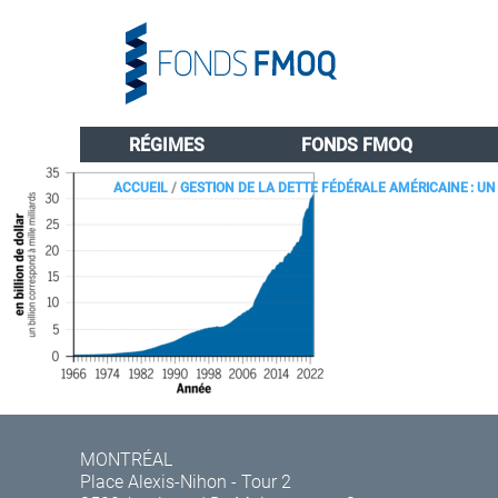
RÉGIMES
FONDS FMOQ
ACCUEIL
/
GESTION DE LA DETTE FÉDÉRALE AMÉRICAINE : U
MONTRÉAL
Place Alexis-Nihon - Tour 2