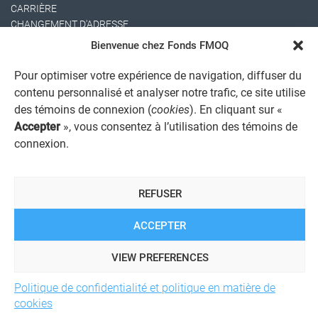
CARRIÈRE
CHANGEMENT D'ADRESSE
Bienvenue chez Fonds FMOQ
Pour optimiser votre expérience de navigation, diffuser du
contenu personnalisé et analyser notre trafic, ce site utilise
des témoins de connexion (
cookies
). En cliquant sur «
Accepter
», vous consentez à l’utilisation des témoins de
connexion.
AVIS JURIDIQUE GÉNÉRAL
AVIS À L'USAGER
PROTECTION DES RENSEIGNEMENTS PERSONNELS
REFUSER
POLITIQUE DE TRAITEMENT DES PLAINTES
REGISTRE DES CONFLITS D'INTÉRÊTS
LIENS UTILES
ACCEPTER
ALERTE INTERNET
VIEW PREFERENCES
Politique de confidentialité et politique en matière de
© 2026 Société de services financiers Fonds FMOQ inc.
Tous
cookies
droits réservés.