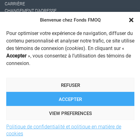
CARRIÈRE
CHANGEMENT D'ADRESSE
Bienvenue chez Fonds FMOQ
Pour optimiser votre expérience de navigation, diffuser du
contenu personnalisé et analyser notre trafic, ce site utilise
des témoins de connexion (
cookies
). En cliquant sur «
Accepter
», vous consentez à l’utilisation des témoins de
connexion.
AVIS JURIDIQUE GÉNÉRAL
AVIS À L'USAGER
PROTECTION DES RENSEIGNEMENTS PERSONNELS
REFUSER
POLITIQUE DE TRAITEMENT DES PLAINTES
REGISTRE DES CONFLITS D'INTÉRÊTS
LIENS UTILES
ACCEPTER
ALERTE INTERNET
VIEW PREFERENCES
Politique de confidentialité et politique en matière de
© 2026 Société de services financiers Fonds FMOQ inc.
Tous
cookies
droits réservés.