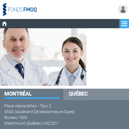
MONTRÉAL
QUÉBEC
Place Alexis-Nihon - Tour 2
3500, boulevard De Maisonneuve Ouest
Bureau 1900
Westmount (Québec) H3Z 3C1