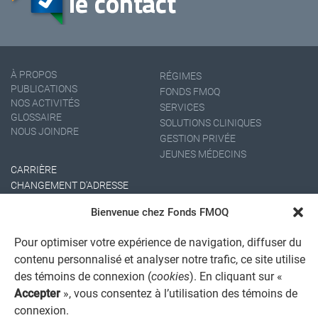
À PROPOS
RÉGIMES
PUBLICATIONS
FONDS FMOQ
NOS ACTIVITÉS
SERVICES
GLOSSAIRE
SOLUTIONS CLINIQUES
NOUS JOINDRE
GESTION PRIVÉE
JEUNES MÉDECINS
CARRIÈRE
CHANGEMENT D'ADRESSE
Bienvenue chez Fonds FMOQ
Pour optimiser votre expérience de navigation, diffuser du
contenu personnalisé et analyser notre trafic, ce site utilise
des témoins de connexion (
cookies
). En cliquant sur «
Accepter
», vous consentez à l’utilisation des témoins de
connexion.
AVIS JURIDIQUE GÉNÉRAL