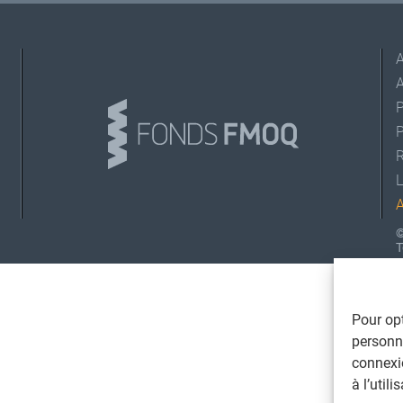
A
L
©
T
Pour opt
personna
connexi
à l’util