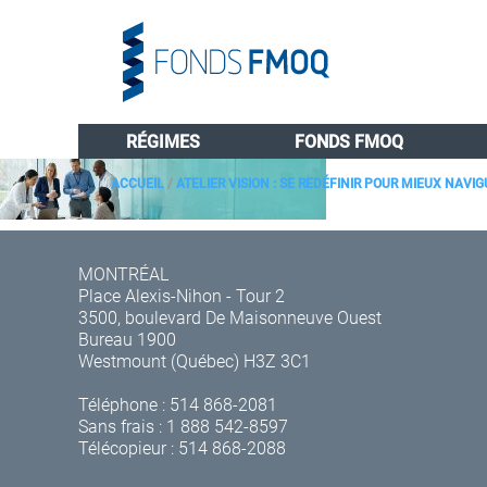
RÉGIMES
FONDS FMOQ
ACCUEIL
/
ATELIER VISION : SE REDÉFINIR POUR MIEUX NAV
MONTRÉAL
Place Alexis-Nihon - Tour 2
3500, boulevard De Maisonneuve Ouest
Bureau 1900
Westmount (Québec) H3Z 3C1
Téléphone :
514 868-2081
Sans frais :
1 888 542-8597
Télécopieur : 514 868-2088