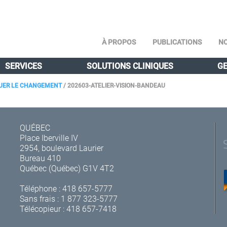
À PROPOS
PUBLICATIONS
NO
SERVICES
SOLUTIONS CLINIQUES
GE
IGUER LE CHANGEMENT
/
202603-ATELIER-VISION-BANDEAU
QUÉBEC
Place Iberville IV
2954, boulevard Laurier
Bureau 410
Québec (Québec) G1V 4T2
Téléphone :
418 657-5777
Sans frais :
1 877 323-5777
Télécopieur : 418 657-7418