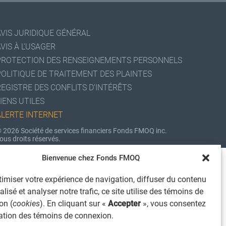
AVIS JURIDIQUE GÉNÉRAL
VIS À L'USAGER
PROTECTION DES RENSEIGNEMENTS PERSONNELS
POLITIQUE DE TRAITEMENT DES PLAINTES
REGISTRE DES CONFLITS D'INTÉRÊTS
IENS UTILES
ALERTE INTERNET
 2026 Société de services financiers Fonds FMOQ inc.
ous droits réservés.
Bienvenue chez Fonds FMOQ
imiser votre expérience de navigation, diffuser du contenu
lisé et analyser notre trafic, ce site utilise des témoins de
on (
cookies
). En cliquant sur «
Accepter
», vous consentez
isation des témoins de connexion.