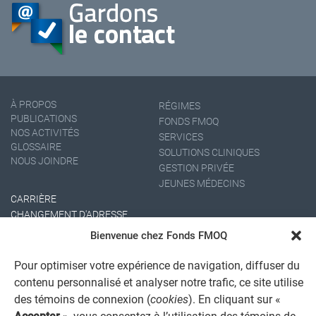
À PROPOS
RÉGIMES
PUBLICATIONS
FONDS FMOQ
NOS ACTIVITÉS
SERVICES
GLOSSAIRE
SOLUTIONS CLINIQUES
NOUS JOINDRE
GESTION PRIVÉE
JEUNES MÉDECINS
CARRIÈRE
CHANGEMENT D'ADRESSE
Bienvenue chez Fonds FMOQ
Pour optimiser votre expérience de navigation, diffuser du
contenu personnalisé et analyser notre trafic, ce site utilise
des témoins de connexion (
cookies
). En cliquant sur «
Accepter
», vous consentez à l’utilisation des témoins de