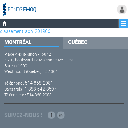
classement_aon_201906
MONTRÉAL
QUÉBEC
Place Alexis-Nihon - Tour 2
3500, boulevard De Maisonneuve Ouest
Bureau 1900
Westmount (Québec) H3Z 3C1
514 868-2081
Téléphone :
1 888 542-8597
Sans frais :
Télécopieur : 514 868-2088
SUIVEZ-NOUS !