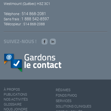
Westmount (Québec) H3Z 3C1
514 868-2081
Téléphone :
1 888 542-8597
Sans frais :
Télécopieur : 514 868-2088
SUIVEZ-NOUS !
À PROPOS
RÉGIMES
PUBLICATIONS
FONDS FMOQ
NOS ACTIVITÉS
SERVICES
GLOSSAIRE
SOLUTIONS CLINIQUES
NOUS JOINDRE