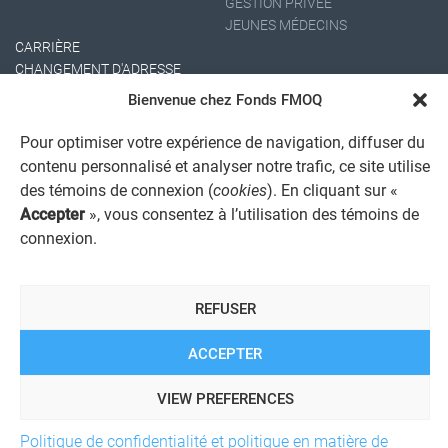
GESTION PRIVÉE
JEUNES MÉDECINS
CARRIÈRE
CHANGEMENT D'ADRESSE
Bienvenue chez Fonds FMOQ
Pour optimiser votre expérience de navigation, diffuser du
contenu personnalisé et analyser notre trafic, ce site utilise
des témoins de connexion (
cookies
). En cliquant sur «
Accepter
», vous consentez à l’utilisation des témoins de
connexion.
AVIS JURIDIQUE GÉNÉRAL
AVIS À L'USAGER
PROTECTION DES RENSEIGNEMENTS PERSONNELS
REFUSER
POLITIQUE DE TRAITEMENT DES PLAINTES
REGISTRE DES CONFLITS D'INTÉRÊTS
LIENS UTILES
ACCEPTER
ALERTE INTERNET
VIEW PREFERENCES
Politique de confidentialité et politique en matière de