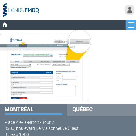
MONTRÉAL
QUÉBEC
Place Alexis-Nihon - Tour 2
3500, boulevard De Maisonneuve Ouest
Bureau 1900