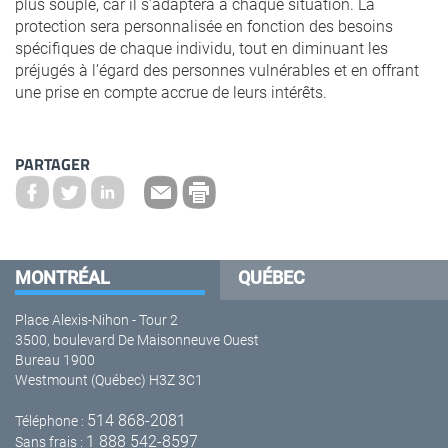
plus souple, car il s’adaptera à chaque situation. La
protection sera personnalisée en fonction des besoins
spécifiques de chaque individu, tout en diminuant les
préjugés à l’égard des personnes vulnérables et en offrant
une prise en compte accrue de leurs intérêts.
PARTAGER
MONTRÉAL
QUÉBEC
Place Alexis-Nihon - Tour 2
3500, boulevard De Maisonneuve Ouest
Bureau 1900
Westmount (Québec) H3Z 3C1
514 868-2081
Téléphone :
1 888 542-8597
Sans frais :