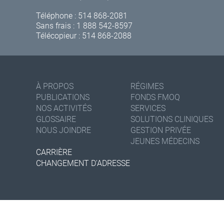
Téléphone :
514 868-2081
Sans frais :
1 888 542-8597
Télécopieur : 514 868-2088
À PROPOS
RÉGIMES
PUBLICATIONS
FONDS FMOQ
NOS ACTIVITÉS
SERVICES
GLOSSAIRE
SOLUTIONS CLINIQUES
NOUS JOINDRE
GESTION PRIVÉE
JEUNES MÉDECINS
CARRIÈRE
CHANGEMENT D'ADRESSE