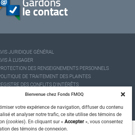
AVIS JURIDIQUE GÉNÉRAL
VIS À L'USAGER
PROTECTION DES RENSEIGNEMENTS PERSONNELS
POLITIQUE DE TRAITEMENT DES PLAINTES
REGISTRE DES CONFLITS D'INTÉRÊTS
IENS UTILES
Bienvenue chez Fonds FMOQ
ALERTE INTERNET
imiser votre expérience de navigation, diffuser du contenu
 2026 Société de services financiers Fonds FMOQ inc.
lisé et analyser notre trafic, ce site utilise des témoins de
ous droits réservés.
on (
cookies
). En cliquant sur «
Accepter
», vous consentez
isation des témoins de connexion.