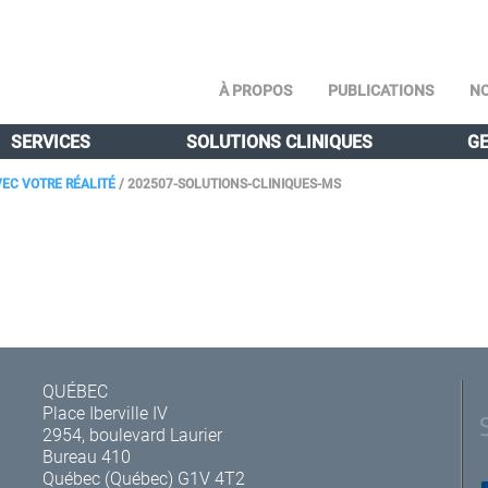
À PROPOS
PUBLICATIONS
NO
SERVICES
SOLUTIONS CLINIQUES
GE
VEC VOTRE RÉALITÉ
/
202507-SOLUTIONS-CLINIQUES-MS
QUÉBEC
Place Iberville IV
2954, boulevard Laurier
Bureau 410
Québec (Québec) G1V 4T2