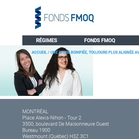
RÉGIMES
FONDS FMOQ
ACCUEIL
/
UNE OFFRE BONIFIÉE, TOUJOURS PLUS ALIGNÉE A
MONTRÉAL
Place Alexis-Nihon - Tour 2
3500, boulevard De Maisonneuve Ouest
Bureau 1900
Westmount (Québec) H3Z 3C1