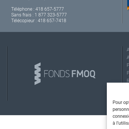
Téléphone :
418 657-5777
Sans frais :
1 877 323-5777
Télécopieur : 418 657-7418
A
L
Pour opt
©
personna
T
connexi
à l’util