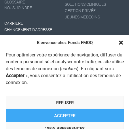
GLOSSAIRE
SOLUTIONS CLINIQUES
NOUS JOINDRE
GESTION PRIVÉE
JEUNES MÉDECINS
CARRIÈRE
CHANGEMENT D'ADRESSE
Bienvenue chez Fonds FMOQ
Pour optimiser votre expérience de navigation, diffuser du
contenu personnalisé et analyser notre trafic, ce site utilise
des témoins de connexion (
cookies
). En cliquant sur «
Accepter
», vous consentez à l’utilisation des témoins de
AVIS JURIDIQUE GÉNÉRAL
connexion.
AVIS À L'USAGER
PROTECTION DES RENSEIGNEMENTS PERSONNELS
POLITIQUE DE TRAITEMENT DES PLAINTES
REFUSER
REGISTRE DES CONFLITS D'INTÉRÊTS
LIENS UTILES
ACCEPTER
ALERTE INTERNET
VIEW PREFERENCES