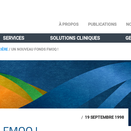
À PROPOS
PUBLICATIONS
NO
SERVICES
SOLUTIONS CLINIQUES
GE
CIÈRE
/
UN NOUVEAU FONDS FMOQ !
/
19 SEPTEMBRE 1998
 FMOQ !