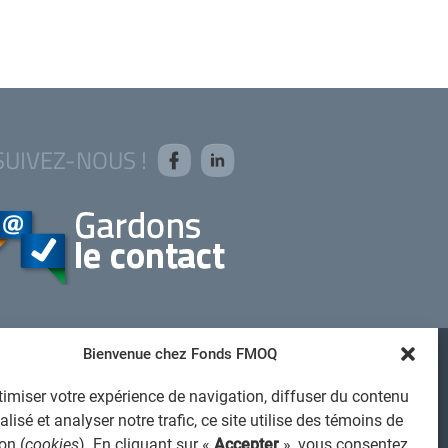
SUIVEZ-NOUS !
Bienvenue chez Fonds FMOQ
AVIS JURIDIQUE GÉNÉRAL
imiser votre expérience de navigation, diffuser du contenu
VIS À L'USAGER
lisé et analyser notre trafic, ce site utilise des témoins de
PROTECTION DES RENSEIGNEMENTS PERSONNELS
on (
cookies
). En cliquant sur «
Accepter
», vous consentez