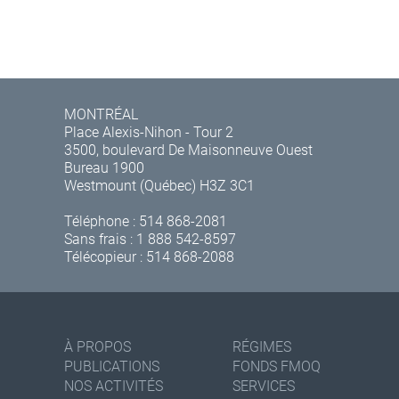
MONTRÉAL
Place Alexis-Nihon - Tour 2
3500, boulevard De Maisonneuve Ouest
Bureau 1900
Westmount (Québec) H3Z 3C1
Téléphone :
514 868-2081
Sans frais :
1 888 542-8597
Télécopieur : 514 868-2088
À PROPOS
RÉGIMES
PUBLICATIONS
FONDS FMOQ
NOS ACTIVITÉS
SERVICES