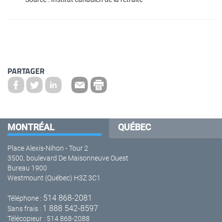
PARTAGER
MONTRÉAL
QUÉBEC
Place Alexis-Nihon - Tour 2
3500, boulevard De Maisonneuve Ouest
Bureau 1900
Westmount (Québec) H3Z 3C1
514 868-2081
Téléphone :
1 888 542-8597
Sans frais :
Télécopieur : 514 868-2088