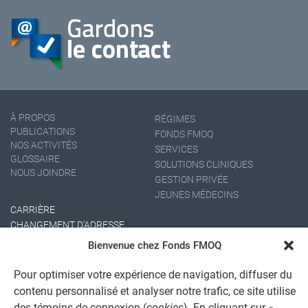
À PROPOS
RÉGIMES
PUBLICATIONS
FONDS FMOQ
NOS ACTIVITÉS
SERVICES
GLOSSAIRE
SOLUTIONS CLINIQUES
NOUS JOINDRE
GESTION PRIVÉE
JEUNES MÉDECINS
CARRIÈRE
CHANGEMENT D'ADRESSE
Bienvenue chez Fonds FMOQ
Pour optimiser votre expérience de navigation, diffuser du
contenu personnalisé et analyser notre trafic, ce site utilise
des témoins de connexion (
cookies
). En cliquant sur «