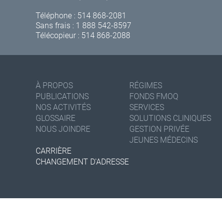
Téléphone :
514 868-2081
Sans frais :
1 888 542-8597
Télécopieur : 514 868-2088
À PROPOS
RÉGIMES
PUBLICATIONS
FONDS FMOQ
NOS ACTIVITÉS
SERVICES
GLOSSAIRE
SOLUTIONS CLINIQUES
NOUS JOINDRE
GESTION PRIVÉE
JEUNES MÉDECINS
CARRIÈRE
CHANGEMENT D'ADRESSE