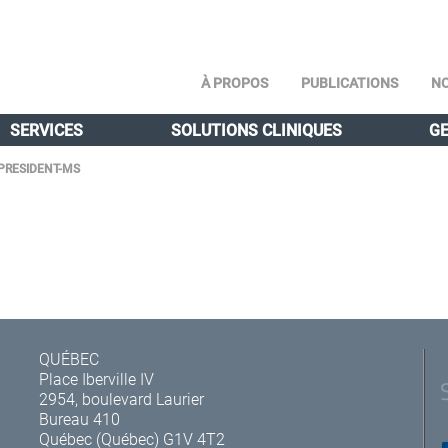
À PROPOS
PUBLICATIONS
NO
SERVICES
SOLUTIONS CLINIQUES
GE
PRESIDENT-MS
QUÉBEC
Place Iberville IV
2954, boulevard Laurier
Bureau 410
Québec (Québec) G1V 4T2