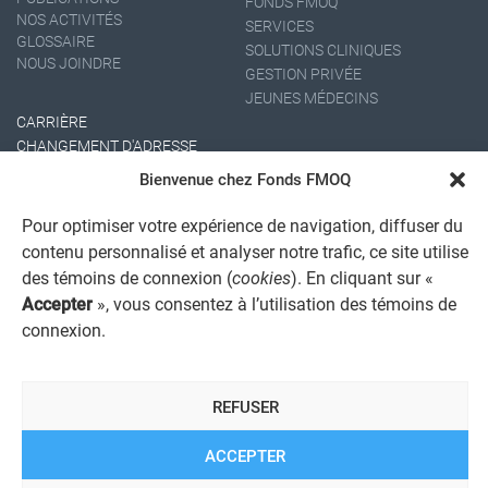
FONDS FMOQ
NOS ACTIVITÉS
SERVICES
GLOSSAIRE
SOLUTIONS CLINIQUES
NOUS JOINDRE
GESTION PRIVÉE
JEUNES MÉDECINS
CARRIÈRE
CHANGEMENT D'ADRESSE
Bienvenue chez Fonds FMOQ
Pour optimiser votre expérience de navigation, diffuser du
contenu personnalisé et analyser notre trafic, ce site utilise
des témoins de connexion (
cookies
). En cliquant sur «
Accepter
», vous consentez à l’utilisation des témoins de
connexion.
AVIS JURIDIQUE GÉNÉRAL
AVIS À L'USAGER
PROTECTION DES RENSEIGNEMENTS PERSONNELS
REFUSER
POLITIQUE DE TRAITEMENT DES PLAINTES
REGISTRE DES CONFLITS D'INTÉRÊTS
LIENS UTILES
ACCEPTER
ALERTE INTERNET