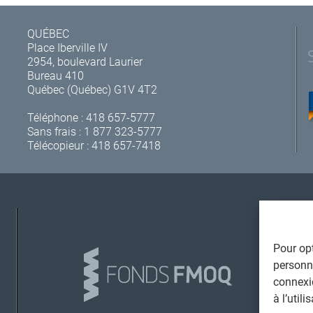
QUÉBEC
Place Iberville IV
2954, boulevard Laurier
Bureau 410
Québec (Québec) G1V 4T2
Téléphone :
418 657-5777
Sans frais :
1 877 323-5777
Télécopieur : 418 657-7418
A
Pour opt
personna
connexi
à l’util
L