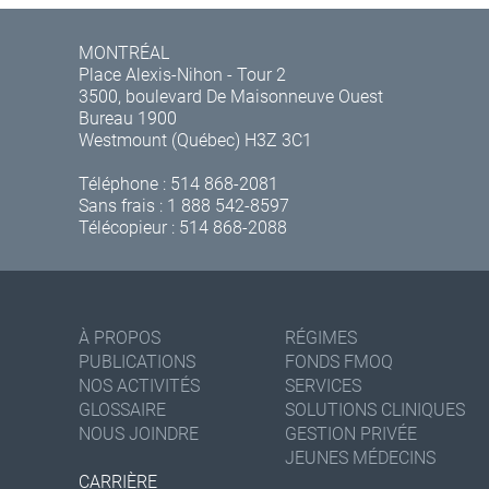
MONTRÉAL
Place Alexis-Nihon - Tour 2
3500, boulevard De Maisonneuve Ouest
Bureau 1900
Westmount (Québec) H3Z 3C1
Téléphone :
514 868-2081
Sans frais :
1 888 542-8597
Télécopieur : 514 868-2088
À PROPOS
RÉGIMES
PUBLICATIONS
FONDS FMOQ
NOS ACTIVITÉS
SERVICES
GLOSSAIRE
SOLUTIONS CLINIQUES
NOUS JOINDRE
GESTION PRIVÉE
JEUNES MÉDECINS
CARRIÈRE