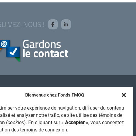
SUIVEZ-NOUS !
AVIS JURIDIQUE GÉNÉRAL
Bienvenue chez Fonds FMOQ
VIS À L'USAGER
imiser votre expérience de navigation, diffuser du contenu
PROTECTION DES RENSEIGNEMENTS PERSONNELS
lisé et analyser notre trafic, ce site utilise des témoins de
POLITIQUE DE TRAITEMENT DES PLAINTES
on (
cookies
). En cliquant sur «
Accepter
», vous consentez
REGISTRE DES CONFLITS D'INTÉRÊTS
isation des témoins de connexion.
IENS UTILES