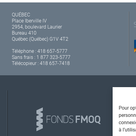
QUÉBEC
Place Iberville IV
2954, boulevard Laurier
Bureau 410
Québec (Québec) G1V 4T2
Téléphone :
418 657-5777
Sans frais :
1 877 323-5777
Télécopieur : 418 657-7418
A
Pour opt
personna
connexi
à l’util
L