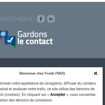
SUIVEZ-NOUS !
AVIS JURIDIQUE GÉNÉRAL
Bienvenue chez Fonds FMOQ
VIS À L'USAGER
imiser votre expérience de navigation, diffuser du contenu
PROTECTION DES RENSEIGNEMENTS PERSONNELS
lisé et analyser notre trafic, ce site utilise des témoins de
POLITIQUE DE TRAITEMENT DES PLAINTES
on (
cookies
). En cliquant sur «
Accepter
», vous consentez
REGISTRE DES CONFLITS D'INTÉRÊTS
isation des témoins de connexion.
IENS UTILES