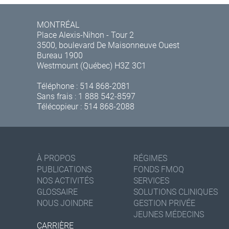
MONTRÉAL
Place Alexis-Nihon - Tour 2
3500, boulevard De Maisonneuve Ouest
Bureau 1900
Westmount (Québec) H3Z 3C1
Téléphone :
514 868-2081
Sans frais :
1 888 542-8597
Télécopieur : 514 868-2088
À PROPOS
RÉGIMES
PUBLICATIONS
FONDS FMOQ
NOS ACTIVITÉS
SERVICES
GLOSSAIRE
SOLUTIONS CLINIQUES
NOUS JOINDRE
GESTION PRIVÉE
JEUNES MÉDECINS
CARRIÈRE