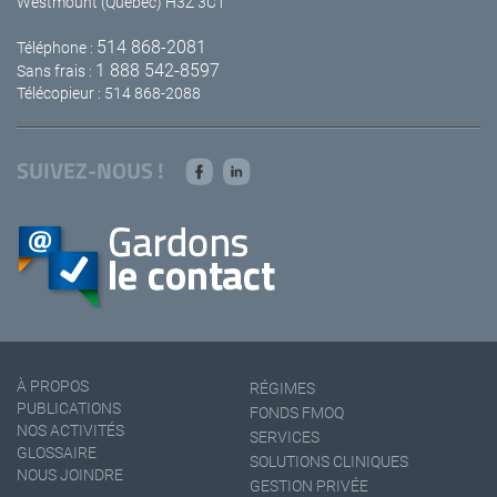
Westmount (Québec) H3Z 3C1
514 868-2081
Téléphone :
1 888 542-8597
Sans frais :
Télécopieur : 514 868-2088
SUIVEZ-NOUS !
À PROPOS
RÉGIMES
PUBLICATIONS
FONDS FMOQ
NOS ACTIVITÉS
SERVICES
GLOSSAIRE
SOLUTIONS CLINIQUES
NOUS JOINDRE
GESTION PRIVÉE