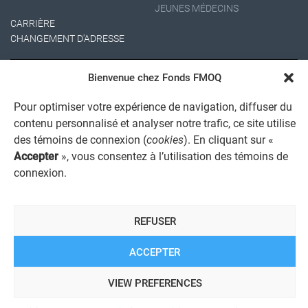
JEUNES MÉDECINS
CARRIÈRE
CHANGEMENT D'ADRESSE
Bienvenue chez Fonds FMOQ
Pour optimiser votre expérience de navigation, diffuser du
contenu personnalisé et analyser notre trafic, ce site utilise
des témoins de connexion (
cookies
). En cliquant sur «
Accepter
», vous consentez à l’utilisation des témoins de
AVIS JURIDIQUE GÉNÉRAL
connexion.
AVIS À L'USAGER
PROTECTION DES RENSEIGNEMENTS PERSONNELS
POLITIQUE DE TRAITEMENT DES PLAINTES
REGISTRE DES CONFLITS D'INTÉRÊTS
REFUSER
LIENS UTILES
ALERTE INTERNET
ACCEPTER
VIEW PREFERENCES
© 2026 Société de services financiers Fonds FMOQ inc.
Tous