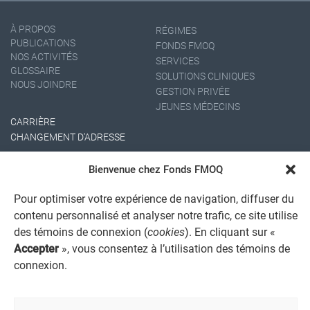
À PROPOS
RÉGIMES
PUBLICATIONS
FONDS FMOQ
NOS ACTIVITÉS
SERVICES
GLOSSAIRE
SOLUTIONS CLINIQUES
NOUS JOINDRE
GESTION PRIVÉE
JEUNES MÉDECINS
CARRIÈRE
CHANGEMENT D'ADRESSE
Bienvenue chez Fonds FMOQ
Pour optimiser votre expérience de navigation, diffuser du
contenu personnalisé et analyser notre trafic, ce site utilise
des témoins de connexion (
cookies
). En cliquant sur «
Accepter
», vous consentez à l’utilisation des témoins de
AVIS JURIDIQUE GÉNÉRAL
connexion.
AVIS À L'USAGER
PROTECTION DES RENSEIGNEMENTS PERSONNELS
POLITIQUE DE TRAITEMENT DES PLAINTES