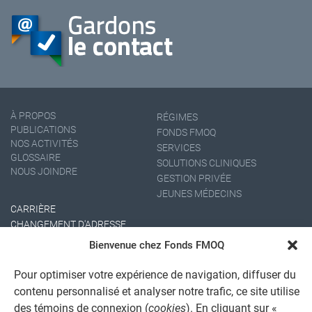
À PROPOS
RÉGIMES
PUBLICATIONS
FONDS FMOQ
NOS ACTIVITÉS
SERVICES
GLOSSAIRE
SOLUTIONS CLINIQUES
NOUS JOINDRE
GESTION PRIVÉE
JEUNES MÉDECINS
CARRIÈRE
CHANGEMENT D'ADRESSE
Bienvenue chez Fonds FMOQ
Pour optimiser votre expérience de navigation, diffuser du
contenu personnalisé et analyser notre trafic, ce site utilise
des témoins de connexion (
cookies
). En cliquant sur «