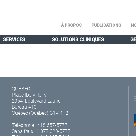
À PROPOS
PUBLICATIONS
NO
SERVICES
SOLUTIONS CLINIQUES
GE
QUÉBEC
Place Iberville IV
2954, boulevard Laurier
Bureau 410
Québec (Québec) G1V 4T2
Téléphone :
418 657-5777
Sans frais :
1 877 323-5777