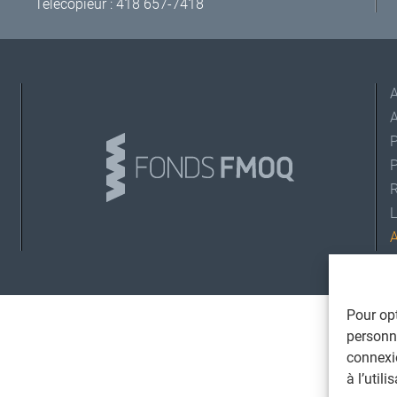
Télécopieur : 418 657-7418
A
L
©
T
Pour opt
personna
connexi
à l’util