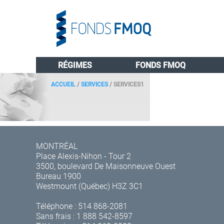
RÉGIMES
FONDS FMOQ
ACCUEIL
/
SERVICES
/
SERVICES1
MONTRÉAL
Place Alexis-Nihon - Tour 2
3500, boulevard De Maisonneuve Ouest
Bureau 1900
Westmount (Québec) H3Z 3C1
Téléphone :
514 868-2081
Sans frais :
1 888 542-8597