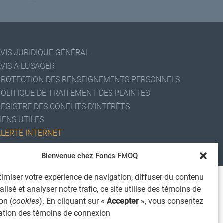
AVIS JURIDIQUE GÉNÉRAL
VIS À L'USAGER
PROTECTION DES RENSEIGNEMENTS PERSONNELS
POLITIQUE DE TRAITEMENT DES PLAINTES
REGISTRE DES CONFLITS D'INTÉRÊTS
IENS UTILES
ALERTE INTERNET
 2026 Société de services financiers Fonds FMOQ inc.
Bienvenue chez Fonds FMOQ
ous droits réservés.
imiser votre expérience de navigation, diffuser du contenu
lisé et analyser notre trafic, ce site utilise des témoins de
on (
cookies
). En cliquant sur «
Accepter
», vous consentez
isation des témoins de connexion.