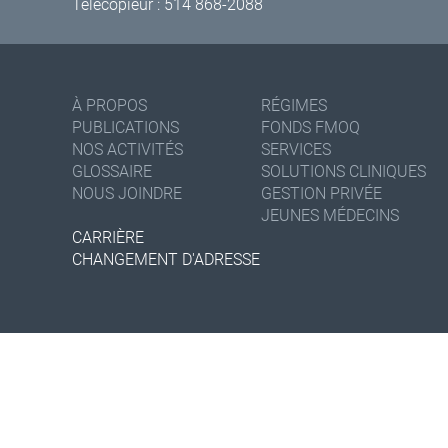
Télécopieur : 514 868-2088
À PROPOS
RÉGIMES
PUBLICATIONS
FONDS FMOQ
NOS ACTIVITÉS
SERVICES
GLOSSAIRE
SOLUTIONS CLINIQUES
NOUS JOINDRE
GESTION PRIVÉE
JEUNES MÉDECINS
CARRIÈRE
CHANGEMENT D'ADRESSE